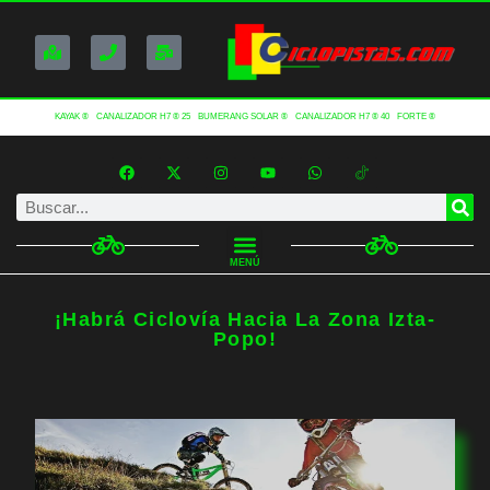
KAYAK ®
CANALIZADOR H7 ® 25
BUMERANG SOLAR ®
CANALIZADOR H7 ® 40
FORTE ®
MENÚ
¡Habrá Ciclovía Hacia La Zona Izta-
Popo!