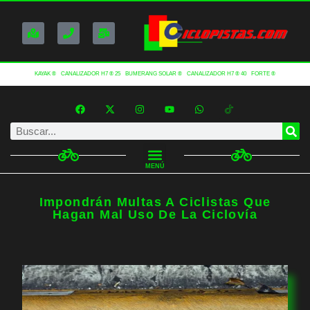
KAYAK ®
CANALIZADOR H7 ® 25
BUMERANG SOLAR ®
CANALIZADOR H7 ® 40
FORTE ®
MENÚ
Impondrán Multas A Ciclistas Que
Hagan Mal Uso De La Ciclovía