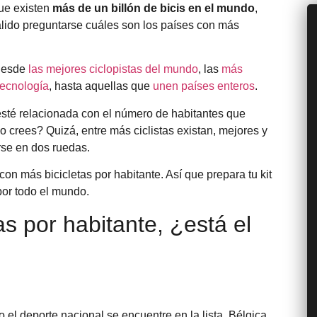
que existen
más de un billón de bicis en el mundo
,
válido preguntarse cuáles son los países con más
 desde
las mejores ciclopistas del mundo
, las
más
tecnología
, hasta aquellas que
unen países enteros
.
á esté relacionada con el número de habitantes que
no crees? Quizá, entre más ciclistas existan, mejores y
rse en dos ruedas.
on más bicicletas por habitante. Así que prepara tu kit
or todo el mundo.
s por habitante, ¿está el
 el deporte nacional se encuentre en la lista. Bélgica