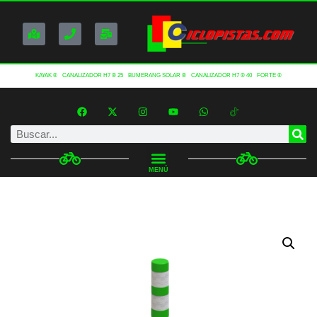
KAYAK ®
CANALIZADOR H7 ® 25
BUMERANG SOLAR ®
CANALIZADOR H7 ® 40
FORTE ®
MENÚ